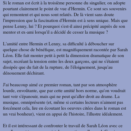
Si le roman est écrit à la troisième personne du singulier, on adopte
pourtant clairement le point de vue d'Hermin. Ce sont ses souvenirs
qui remontent et qui nous sont relatés. De là vient sans doute
l'impression que la fascination d'Hermin est à sens unique. Mais que
pense Lenny, lui ? Et pourquoi s'est-il ainsi précipité auprès de son
mentor et ex-ami lorsqu'il a décidé de cesser la musique ?
L'amitié entre Hermin et Lenny, sa difficulté à déboucher sur
quelque chose de bénéfique, est magnifiquement racontée par Sarah
Léon. Elle fait monter petit à petit la dimension dramatique de son
sujet, recréant la tension entre les deux garçons, qui ne s'étaient
dissipée que du fait de la rupture, de l'éloignement, jusqu'au
dénouement déchirant.
J'ai beaucoup aimé ce premier roman, tant par son atmosphère
lourde, envoûtante, que par cette amitié hors norme, qu'on voudrait
tant voir s'épanouir, mais qui ne peut qu'aller droit au drame. La
musique, omniprésente (et, même si certains lecteurs n'aiment pas
forcément cela, lire en écoutant les oeuvres citées dans le roman est
un vrai bonheur), vient en appui de l'histoire, l'illustre idéalement.
Et il est intéressant de confronter le travail de Sarah Léon avec ce