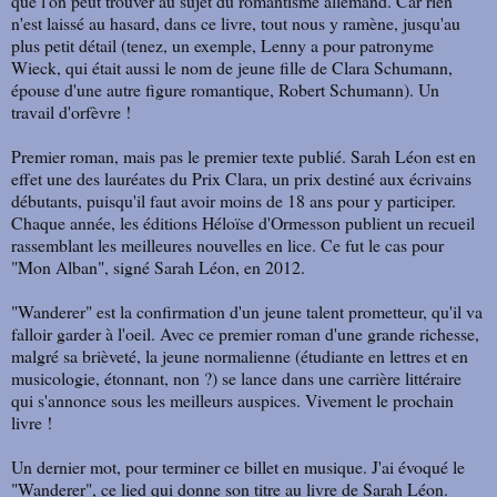
que l'on peut trouver au sujet du romantisme allemand. Car rien
n'est laissé au hasard, dans ce livre, tout nous y ramène, jusqu'au
plus petit détail (tenez, un exemple, Lenny a pour patronyme
Wieck, qui était aussi le nom de jeune fille de Clara Schumann,
épouse d'une autre figure romantique, Robert Schumann). Un
travail d'orfèvre !
Premier roman, mais pas le premier texte publié. Sarah Léon est en
effet une des lauréates du Prix Clara, un prix destiné aux écrivains
débutants, puisqu'il faut avoir moins de 18 ans pour y participer.
Chaque année, les éditions Héloïse d'Ormesson publient un recueil
rassemblant les meilleures nouvelles en lice. Ce fut le cas pour
"Mon Alban", signé Sarah Léon, en 2012.
"Wanderer" est la confirmation d'un jeune talent prometteur, qu'il va
falloir garder à l'oeil. Avec ce premier roman d'une grande richesse,
malgré sa brièveté, la jeune normalienne (étudiante en lettres et en
musicologie, étonnant, non ?) se lance dans une carrière littéraire
qui s'annonce sous les meilleurs auspices. Vivement le prochain
livre !
Un dernier mot, pour terminer ce billet en musique. J'ai évoqué le
"Wanderer", ce lied qui donne son titre au livre de Sarah Léon.