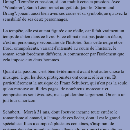
Drang". Tempête et passion, si l'on traduit cette expression. Avec
"Wanderer", Sarah Léon remet au goût du jour le "Sturm und
Drang", jouant aussi bien avec ses codes et sa symbolique qu'avec la
sensibilité de ses deux personnages.
La tempête, elle est autant figurée que réelle, car il fait vraiment un
temps de chien dans ce livre. Et ce climat n'est pas juste un décor,
c'est un personnage secondaire de l'histoire. Sans cette neige et ce
froid, omniprésents, variant d'intensité au cours de l'histoire, le
roman serait forcément différent. A commencer par l'isolement que
cela impose aux deux hommes.
Quant à la passion, c'est bien évidemment avant tout autre chose la
musique, à qui les deux protagonistes ont consacré leur vie. Et
particulièrement la musique de Franz Schubert, qui n'est pas la seule
qu'on retrouve au fil des pages, de nombreux morceaux et
compositeurs sont évoqués, mais qui domine largement. On en a un
joli tour d'horizon.
Schubert... Mort à 31 ans, dont l'oeuvre incarne toute entière le
romantisme allemand, à l'image de ces lieder, dont il est le grand
spécialiste. Il en a composé plusieurs centaines, s'inspirant de
poèmes des plus grands auteurs allemands, eux aussi romantiques,