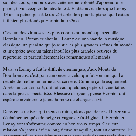
suit des cours, toujours avec cette même volonté d'apprendre le
piano, il va accepter de faire le test. Et découvre alors que Lenny,
13 ans à peine, possède un véritable don pour le piano, qu'il est en
fait bien plus doué qu'Hermin lui-même.
C'est un des virtuoses les plus connus au monde qu'accueille
Hermin au "Pommier chenin". Lenny est une star de la musique
classique, un pianiste qui joue sur les plus grandes scènes du monde
et interprète avec un talent inouï les plus grandes oeuvres du
répertoire, et particulièrement les romantiques allemands.
Mais, si Lenny a fait le difficile chemin jusqu'aux Monts du
Bourbonnais, c'est pour annoncer à celui qui fut son ami qu'il a
décidé de mettre un terme à sa carrière. Comme ça, brusquement.
Après un concert raté, qui lui vaut quelques papiers incendiaires
dans la presse spécialisée. Blessure d'orgueil, pense Hermin, qui
espère convaincre le jeune homme de changer d'avis.
Dans cette maison qui menace ruine, alors que, dehors, l'hiver va se
déchaîner, tempête de neige et vague de froid glacial, Hermin et
Lenny vont s'affronter, comme au bon vieux temps. Car leur
relation n'a jamais été un long fleuve tranquille, tout au contraire. Et
ces retrouvailles vont faire remonter cette amitié tourmentée dans la