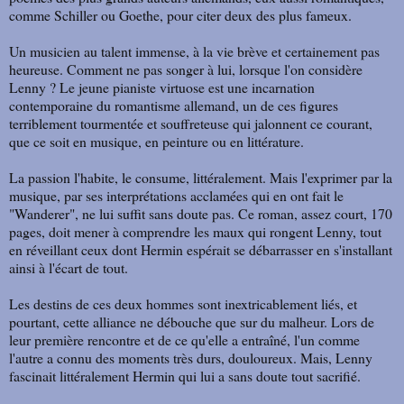
comme Schiller ou Goethe, pour citer deux des plus fameux.
Un musicien au talent immense, à la vie brève et certainement pas
heureuse. Comment ne pas songer à lui, lorsque l'on considère
Lenny ? Le jeune pianiste virtuose est une incarnation
contemporaine du romantisme allemand, un de ces figures
terriblement tourmentée et souffreteuse qui jalonnent ce courant,
que ce soit en musique, en peinture ou en littérature.
La passion l'habite, le consume, littéralement. Mais l'exprimer par la
musique, par ses interprétations acclamées qui en ont fait le
"Wanderer", ne lui suffit sans doute pas. Ce roman, assez court, 170
pages, doit mener à comprendre les maux qui rongent Lenny, tout
en réveillant ceux dont Hermin espérait se débarrasser en s'installant
ainsi à l'écart de tout.
Les destins de ces deux hommes sont inextricablement liés, et
pourtant, cette alliance ne débouche que sur du malheur. Lors de
leur première rencontre et de ce qu'elle a entraîné, l'un comme
l'autre a connu des moments très durs, douloureux. Mais, Lenny
fascinait littéralement Hermin qui lui a sans doute tout sacrifié.